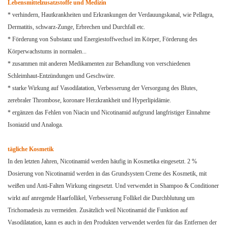
Lebensmittelzusatzstoffe und Medizin
* verhindern, Hautkrankheiten und Erkrankungen der Verdauungskanal, wie Pellagra,
Dermatitis, schwarz-Zunge, Erbrechen und Durchfall etc.
* Förderung von Substanz und Energiestoffwechsel im Körper, Förderung des
Körperwachstums in normalen...
* zusammen mit anderen Medikamenten zur Behandlung von verschiedenen
Schleimhaut-Entzündungen und Geschwüre.
* starke Wirkung auf Vasodilatation, Verbesserung der Versorgung des Blutes,
zerebraler Thrombose, koronare Herzkrankheit
und Hyperlipidämie.
* ergänzen das Fehlen von Niacin und Nicotinamid aufgrund langfristiger Einnahme
Isoniazid und Analoga.
tägliche Kosmetik
In den letzten Jahren, Nicotinamid werden häufig in Kosmetika eingesetzt. 2 %
Dosierung von Nicotinamid werden in das Grundsystem Creme des
Kosmetik, mit
weißen und Anti-Falten Wirkung eingesetzt. Und verwendet in Shampoo & Conditioner
wirkt auf anregende Haarfollikel,
Verbesserung Follikel die Durchblutung um
Trichomadesis zu vermeiden. Zusätzlich weil Nicotinamid die Funktion auf
Vasodilatation, kann es auch in den Produkten verwendet werden für das Entfernen der