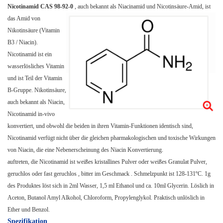
Nicotinamid CAS
98-92-0
, auch bekannt als Niacinamid und Nicotinsäure-Amid, ist
das Amid
von
Nikotinsäure (Vitamin
B3 / Niacin).
Nicotinamid ist ein
wasserlösliches Vitamin
und ist Teil der Vitamin
B-Gruppe. Nikotinsäure,
auch bekannt als Niacin,
Nicotinamid in-vivo
konvertiert, und obwohl die beiden in ihren Vitamin-Funktionen identisch sind,
Nicotinamid verfügt nicht über die gleichen pharmakologischen und toxische Wirkungen
von Niacin, die eine Nebenerscheinung des Niacin Konvertierung.
auftreten, die Nicotinamid ist weißes kristallines Pulver oder weißes Granulat Pulver,
geruchlos oder fast geruchlos , bitter im Geschmack
.
Schmelzpunkt ist 128-131ºC. 1g
des Produktes löst sich in 2ml Wasser, 1,5 ml Ethanol und ca. 10ml Glycerin. Löslich in
Aceton, Butanol Amyl Alkohol, Chloroform, Propylenglykol. Praktisch unlöslich in
Ether und Benzol.
Spezifikation