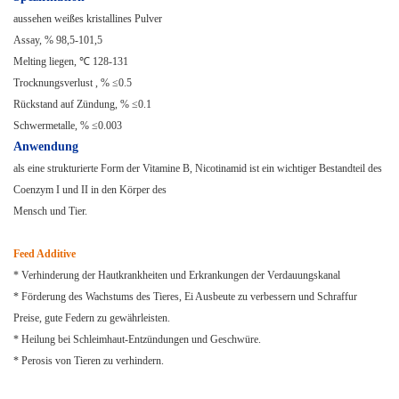
aussehen weißes kristallines Pulver
Assay, % 98,5-101,5
Melting liegen, ℃ 128-131
Trocknungsverlust , % ≤0.5
Rückstand auf Zündung, % ≤0.1
Schwermetalle, % ≤0.003
Anwendung
als eine strukturierte Form der Vitamine B, Nicotinamid ist ein wichtiger Bestandteil des
Coenzym I und II in den Körper des
Mensch und Tier.
Feed Additive
* Verhinderung der Hautkrankheiten und Erkrankungen der Verdauungskanal
* Förderung des Wachstums des Tieres, Ei Ausbeute zu verbessern und Schraffur
Preise, gute Federn zu gewährleisten.
* Heilung bei Schleimhaut-Entzündungen und Geschwüre.
* Perosis von Tieren zu verhindern.