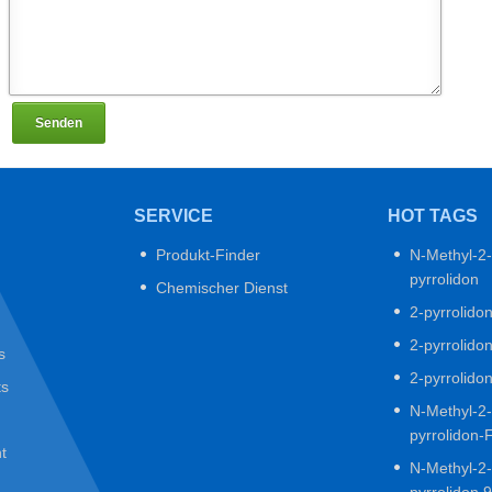
Senden
SERVICE
HOT TAGS
Produkt-Finder
N-Methyl-2-
pyrrolidon
Chemischer Dienst
2-pyrrolido
2-pyrrolido
s
2-pyrrolido
ts
N-Methyl-2-
pyrrolidon-
t
N-Methyl-2-