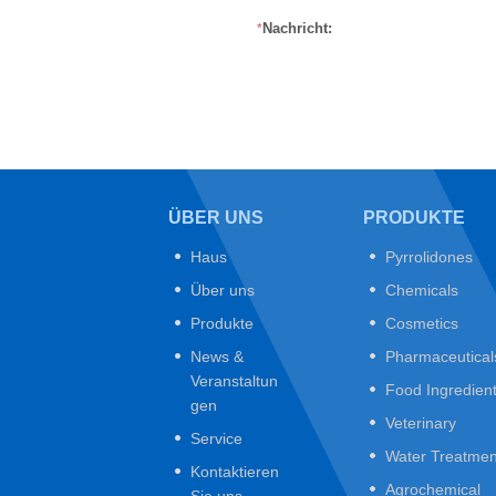
Nachricht:
*
ÜBER UNS
PRODUKTE
Haus
Pyrrolidones
Über uns
Chemicals
Produkte
Cosmetics
News &
Pharmaceutical
Veranstaltun
Food Ingredien
gen
Veterinary
Service
Water Treatmen
Kontaktieren
Agrochemical