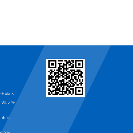
n
n-Fabrik
n 99,5 %
Fabrik