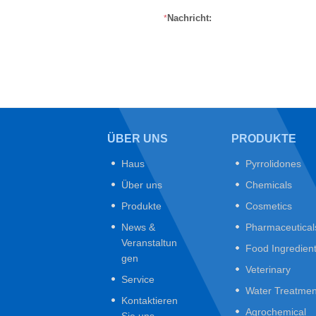
Nachricht:
*
ÜBER UNS
PRODUKTE
Haus
Pyrrolidones
Über uns
Chemicals
Produkte
Cosmetics
News &
Pharmaceutical
Veranstaltun
Food Ingredien
gen
Veterinary
Service
Water Treatmen
Kontaktieren
Agrochemical