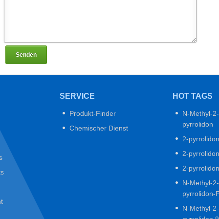
Senden
SERVICE
HOT TAGS
Produkt-Finder
N-Methyl-2-
pyrrolidon
Chemischer Dienst
2-pyrrolido
2-pyrrolido
s
2-pyrrolido
ts
N-Methyl-2-
pyrrolidon-
t
N-Methyl-2-