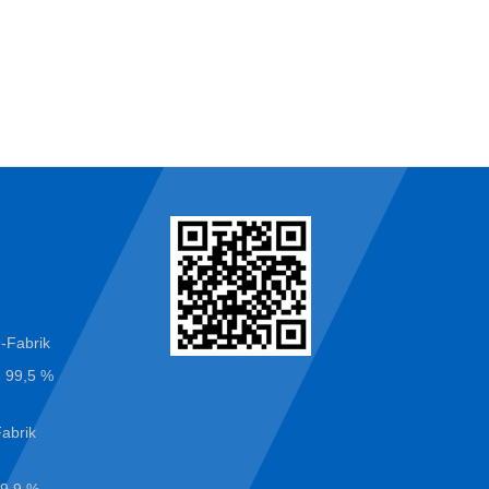
n
n-Fabrik
n 99,5 %
Fabrik