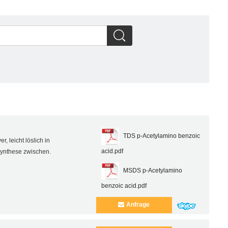
TDS p-Acetylamino benzoic
, leicht löslich in
acid.pdf
 Synthese zwischen.
MSDS p-Acetylamino
benzoic acid.pdf
Anfrage