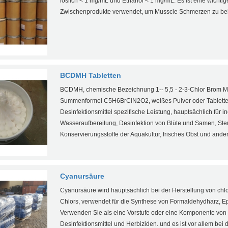
löslich < 1 mg/mL und Ethanol < 1 mg/mL. Es ist eine wicht
Zwischenprodukte verwendet, um Musscle Schmerzen zu be
BCDMH Tabletten
BCDMH, chemische Bezeichnung 1-- 5,5 - 2-3-Chlor Brom M
Summenformel C5H6BrClN2O2, weißes Pulver oder Tabletten 
Desinfektionsmittel spezifische Leistung, hauptsächlich für in
Wasseraufbereitung, Desinfektion von Blüte und Samen, Ster
Konservierungsstoffe der Aquakultur, frisches Obst und ande
Cyanursäure
Cyanursäure wird hauptsächlich bei der Herstellung von chlo
Chlors, verwendet für die Synthese von Formaldehydharz, Epo
Verwenden Sie als eine Vorstufe oder eine Komponente von B
Desinfektionsmittel und Herbiziden. und es ist vor allem bei