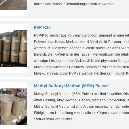
bakterizide, Wasser Behandlungsmitteln verwendet.
PVP-K30
PVP-K30, auch Tägs Polyvinylpyrrolidon, genannt ist eine Art
Polymer, das ist das Merkmal der N-Vinyl-Amid-Polymer, und t
worden ist. Die verschiedenen K-Werte darstellen den PvP-m
Bereich. Der K-Wert ist in der Tat den Merkmalswert die relat
wässrige Lösung, und die Viskosität ist die physische Menge
Molekulargewicht des Polymers, sodass es zu charakterisiere
Molekulargewicht von PVP verwendet werden kann, durch K
Methyl Sulfonyl Methan (MSM) Pulver
Methyl Sulfonyl Methan (MSM-Pulver) existiert in weißes Krista
Äther Lösung, Äthyl-Alkohol, Benzol, Methanol und Aceton, lei
Methyl Sulfonyl Methan ist eine Art von organischen Schwefe
Fähigkeit zur Herstellung von Insulin im Körper zu verbesse
Stoffwechsel von Zucker.