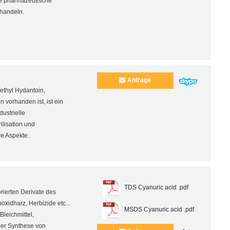
ige pharmazeutische
handeln.
Anfrage
ethyl Hydantoin,
vorhanden ist, ist ein
dustrielle
ilisation und
re Aspekte.
TDS Cyanuric acid .pdf
rierten Derivate des
xidharz, Herbizide etc...
MSDS Cyanuric acid .pdf
leichmittel,
 der Synthese von