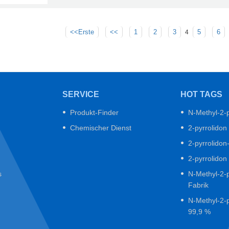
<<Erste
<<
1
2
3
5
6
4
SERVICE
HOT TAGS
Produkt-Finder
N-Methyl-2-p
Chemischer Dienst
2-pyrrolidon
2-pyrrolidon
2-pyrrolidon
s
N-Methyl-2-p
Fabrik
N-Methyl-2-p
99,9 %