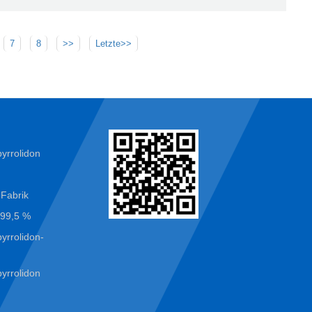
7
8
>>
Letzte>>
yrrolidon
-Fabrik
 99,5 %
yrrolidon-
yrrolidon