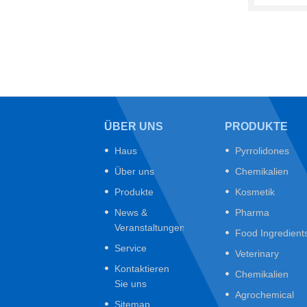
ÜBER UNS
PRODUKTE
Haus
Pyrrolidones
Über uns
Chemikalien
Produkte
Kosmetik
News &
Pharma
Veranstaltungen
Food Ingredient
Service
Veterinary
Kontaktieren
Chemikalien
Sie uns
Agrochemical
Sitemap