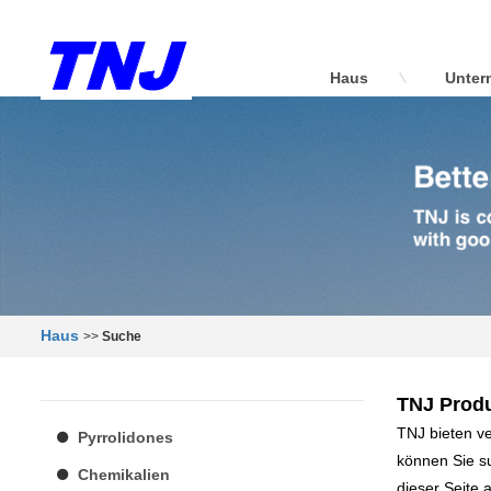
Haus
Unter
Haus
>>
Suche
TNJ Produ
TNJ bieten ve
Pyrrolidones
können Sie s
Chemikalien
dieser Seite 