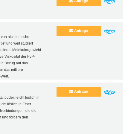
Anfrage
Anfrage
 von nichtionische
ief und weit studiert
ittleres Molekulargewicht
ive Viskosität der PvP-
 in Bezug auf das
n das mittlere
-Wert.
Anfrage
llpuder, leicht löslich in
cht löslich in Ether.
lverbindungen, die die
rn und fördern den